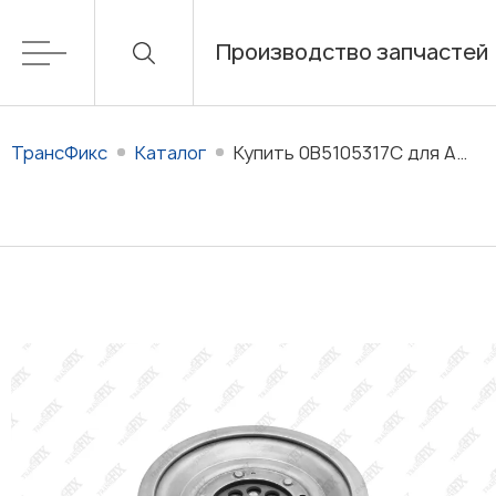
Производство запчастей
ТрансФикс
Каталог
Купить 0B5105317C для АКПП 0B5 (DL501) в наличии/на заказ