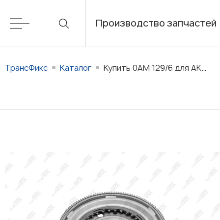
Производство запчастей
ТрансФикс
Каталог
Купить 0AM 129/6 для АКПП 0AM (0A6, DQ200) в наличии/на заказ