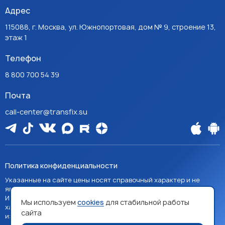
Адрес
115088, г. Москва, ул. Южнопортовая, дом № 9, строение 13,
этаж 1
Телефон
8 800 700 54 39
Почта
call-center@transfix.su
Политика конфиденциальности
Указанные на сайте цены носят справочный характер и не
являются публичной офертой, если явно не указано иное.
Изображения товаров на сайте носят справочный
Мы используем
cookies
для стабильной работы
характер и могут отличаться от фактических
сайта
изображений.