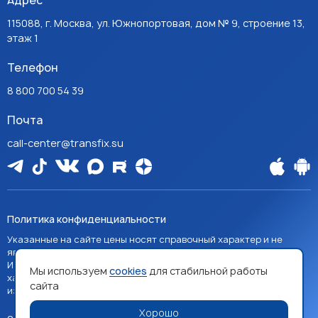
Адрес
115088, г. Москва, ул. Южнопортовая, дом № 9, строение 13,
этаж 1
Телефон
8 800 700 54 39
Почта
call-center@transfix.su
Политика конфиденциальности
Указанные на сайте цены носят справочный характер и не
являются публичной офертой, если явно не указано иное.
Изображения товаров на сайте носят справочный
Мы используем
cookies
для стабильной работы
характер и могут отличаться от фактических
сайта
изображений.
Хорошо