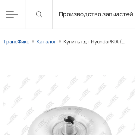
Производство запчастей
ТрансФикс
Каталог
Купить гдт Hyundai/KIA (TN) для АКПП в наличии/на заказ