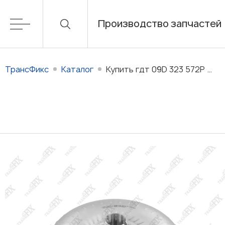
Производство запчастей
ТрансФикс
Каталог
Купить гдт 09D 323 572P (52A130) Q7/VW 3.0TDi KMB, KQZ для АКПП 09D (TR-60SN) в наличии/на заказ