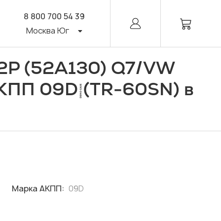
8 800 700 54 39
Москва Юг
/
2P (52A130) Q7
VW
АКПП 09D (TR-60SN) в
Марка АКПП:
09D