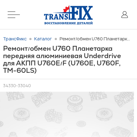
ТрансФикс
Каталог
Ремонт/обмен U760 Планетарка передняя алюминиевая Underdrive для АКПП U760E/F (U760E, U760F, TM-60LS)
Ремонт
обмен U760 Планетарка
/
передняя алюминиевая Underdrive
для АКПП U760E
F (U760E, U760F,
/
TM-60LS)
34330-33040