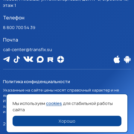
этаж 1
Телефон
8 800 700 54 39
Почта
call-center@transfix.su
Политика конфиденциальности
Указанные на сайте цены носят справочный характер и не
являются публичной офертой, если явно не указано иное.
Изображения товаров на сайте носят справочный
Мы используем
cookies
для стабильной работы
характер и могут отличаться от фактических
сайта
изображений.
Хорошо
2026 TRANSFIX. Все права защищены