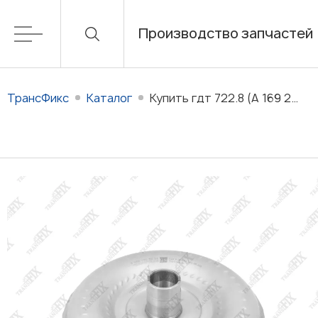
Производство запчастей
ТрансФикс
Каталог
Купить гдт 722.8 (A 169 250 00 02) для АКПП 722.8 (WFC280) в наличии/на заказ