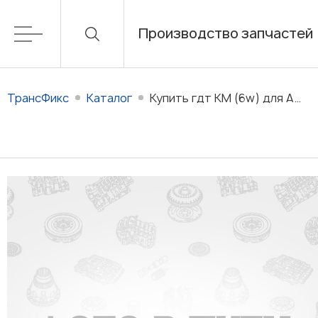
Производство запчастей
ТрансФикс
Каталог
Купить гдт KM (6w) для АКПП KM в наличии/на заказ