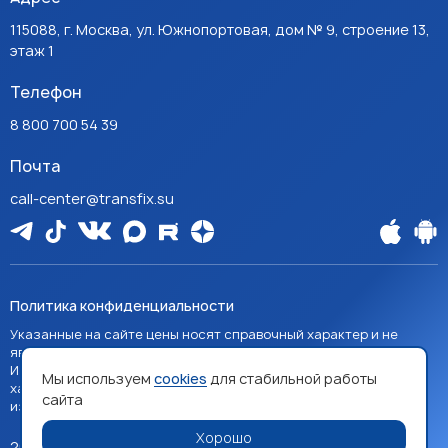
115088, г. Москва, ул. Южнопортовая, дом № 9, строение 13,
этаж 1
Телефон
8 800 700 54 39
Почта
call-center@transfix.su
Политика конфиденциальности
Указанные на сайте цены носят справочный характер и не
являются публичной офертой, если явно не указано иное.
Изображения товаров на сайте носят справочный
Мы используем
cookies
для стабильной работы
характер и могут отличаться от фактических
сайта
изображений.
Хорошо
2026 TRANSFIX. Все права защищены