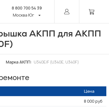
8 800 700 54 39
Москва Юг
рышка АКПП для АКПП
0F)
Марка АКПП:
U340E/F (U340E, U340F)
 ремонте
Цена
8 000 руб