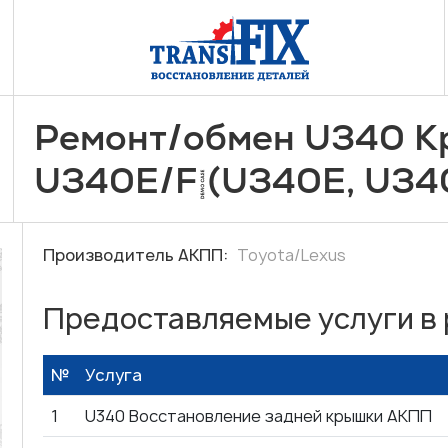
/
Ремонт
обмен U340 К
/
U340E
F (U340E, U34
Производитель АКПП:
Toyota/Lexus
Предоставляемые услуги в
№
Услуга
1
U340 Восстановление задней крышки АКПП