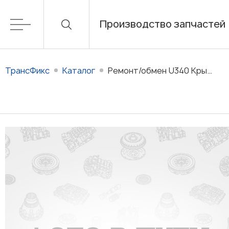
Производство запчастей
ТрансФикс
Каталог
Ремонт/обмен U340 Крышка АКПП для АКПП U340E/F (U340E, U340F)