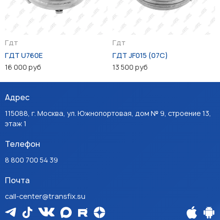
Гдт
Гдт
ГДТ U760E
ГДТ JF015 (07C)
16 000 руб
13 500 руб
Адрес
115088, г. Москва, ул. Южнопортовая, дом № 9, строение 13,
этаж 1
Телефон
8 800 700 54 39
Почта
call-center@transfix.su