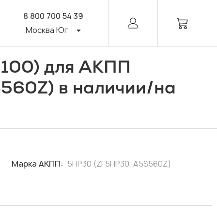
8 800 700 54 39
Москва Юг
 100) для АКПП
/
560Z) в наличии
на
Марка АКПП:
5HP30 (ZF5HP30, A5S560Z)