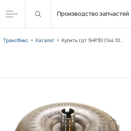
Производство запчастей
ТрансФикс
Каталог
Купить гдт 5HP30 (144 100) для АКПП 5HP30 (ZF5HP30, A5S560Z) в наличии/на заказ